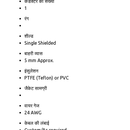
कंडक्टर की संख्या
1
रंग
शील्ड
Single Shielded
बाहरी व्यास
5 mm Approx.
इंसुलेशन
PTFE (Teflon) or PVC
जैकेट सामग्री
वायर गेज
24 AWG
केबल की लंबाई
Custom/As required